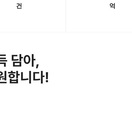
건
억
득 담아,
원합니다!