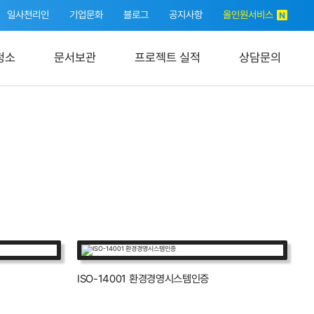
일사천리인
기업문화
블로그
공지사항
올인원서비스
청소
문서보관
프로젝트 실적
상담문의
ISO-14001 환경경영시스템인증