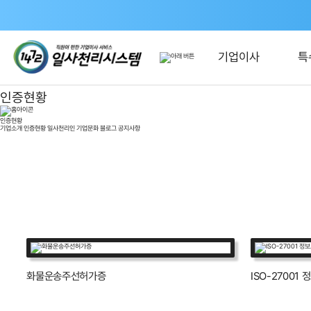
기업이사
특
인증현황
인증현황
기업소개
인증현황
일사천리인
기업문화
블로그
공지사항
화물운송주선허가증
ISO-27001