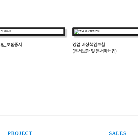
험_보험증서
영업 배상책임보험
(문서보관 및 문서파쇄업)
PROJECT
SALES