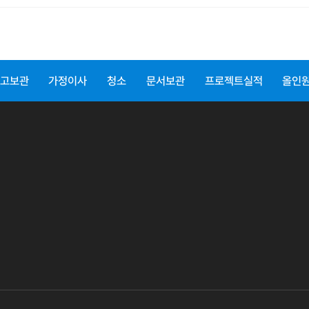
고보관
가정이사
청소
문서보관
프로젝트실적
올인