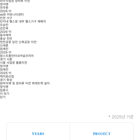
파주사업장 장비류 이전
정석영
전주환
2025-11
sk뷰 커뮤니티센터
인천 서구
단지내 헬스장 내부 헬스기구 재배치
오승민
김진욱
2025-11
동아제약
충남 천안
천안공장 당진 신축공장 이전
신세훈
임재진
2025-11
암스트롱인터내셔널코리아
경기 시흥
시흥 사업장 물품이전
정석영
임재진
2025-11
케이원산업
경기 화성
원부자재 및 장비류 이전 파레트랙 설치
정석영
임종수
더 보기
닫기
* 2025년 기준
YEARS
PROJECT