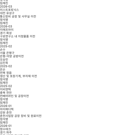
임재진
2026-03
이스트포토닉스
대전 유성구
통신장비 공장 및 사무실 이전
정석영
임재진
2026-03
지에프아이
경기 화성
구로연구소 내 지정물품 이전
정석영
임재진
2025-02
손수
서울 은평구
은평-덕양 공방이전
오승민
김진욱
2025-02
은손
전북 정읍
생산 및 포장기계, 부자재 이전
정석영
임재진
2025-02
지비엔텍
충북 천안
컨베어라인 및 공장이전
정석영
임재진
2026-01
아이메디텍
강원 춘천
춘천사업장 공장 장비 및 원료이전
정석영
임재진
2026-01
정수테크
경기 파주