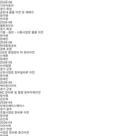
2026-06
기아자동차
경기 화성
공장내 물품 이전 및 재배치
정석영
전주환
2026-06
밸류포인트
경기 화성
기흥 - 동탄 - 시흥사업장 물품 이전
정석영
임재진
2026-06
현대종합금속
경북 포항
2공장 용접장비 외 장비이전
신세훈
임재진
2026-05
쓰리알랩
경기 군포
군포사업장 장비설비류 이전
정석영
임재진
2026-05
케이원다이아
경기 군포
NC 장비류 및 중량 원부자재이전
정석영
김진욱
2026-04
모레코쎄미스페어스
경기 광주
초월사업장 장비류 이전
정석영
김진욱
2026-03
지아이텍
경기 안양
사업장 장비류 층간이전
정석영