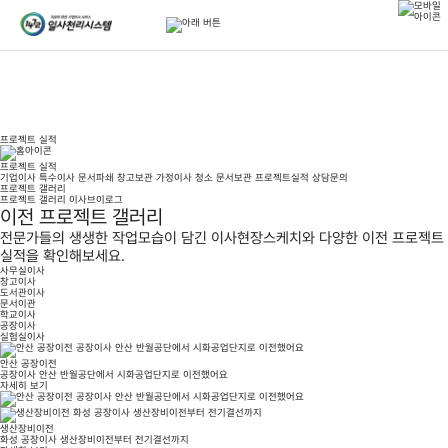
프로젝트 실적
프로젝트 실적
기업이사
특수이사
문서파쇄
창고보관
가정이사
청소
문서보관
프로젝트실적
상담문의
프로젝트 갤러리
프로젝트 갤러리
이사브이로그
이전 프로젝트 갤러리
전문가들의 생생한 작업모습이 담긴 이사현장스케치와 다양한 이전 프로젝트
실적을 확인해보세요.
사무실이사
창고이사
도서관이사
문서이관
학교이사
공장이사
실험실이사
안산 공장이전
공장이사 안산 반월공단에서 시화공업단지로 이전했어요
자세히 보기
생산장비이전
화성 공장이사 생산장비이전부터 전기결선까지